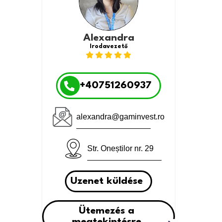
Alexandra
Irodavezető
+40751260937
alexandra@gaminvest.ro
Str. Oneștilor nr. 29
Uzenet küldése
Ütemezés a