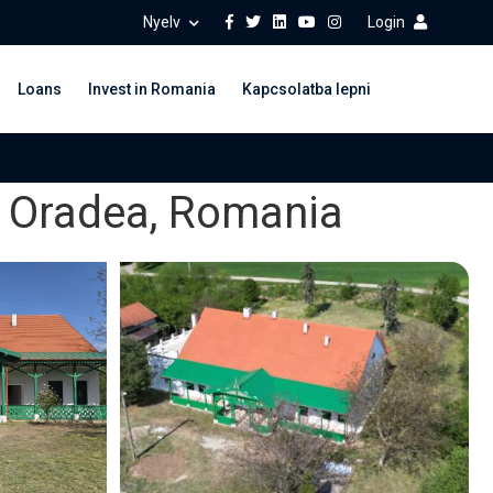
Nyelv
Login
Loans
Invest in Romania
Kapcsolatba lepni
de Oradea, Romania