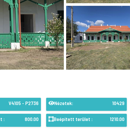
V4105 - P2736
Nézetek:
10429
t :
800.00
Beépített terület :
1210.00