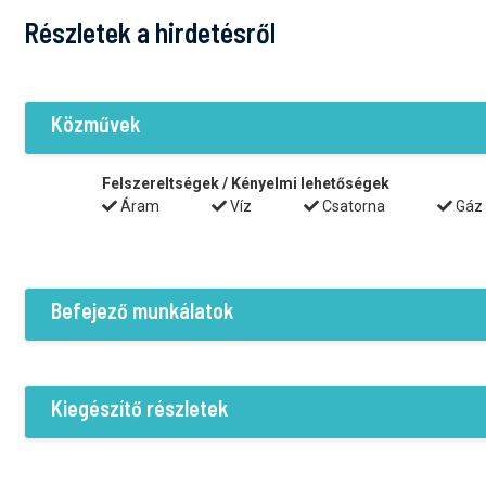
Részletek a hirdetésről
Közművek
Felszereltségek / Kényelmi lehetőségek
Áram
Víz
Csatorna
Gáz
Befejező munkálatok
Állapot
Kész
Kiegészítő részletek
Padlók
Jellemző vonások