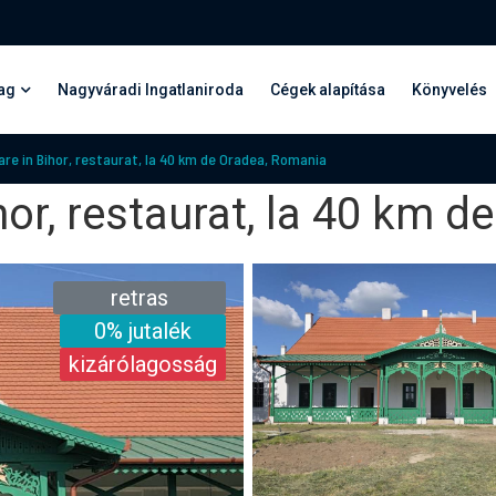
ag
Nagyváradi Ingatlaniroda
Cégek alapítása
Könyvelés
re in Bihor, restaurat, la 40 km de Oradea, Romania
or, restaurat, la 40 km 
retras
0% jutalék
kizárólagosság