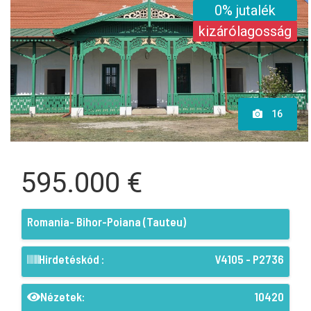
0% jutalék
kizárólagosság
16
595.000 €
Romania- Bihor-Poiana (Tauteu)
Hirdetéskód :
V4105 - P2736
Nézetek:
10420