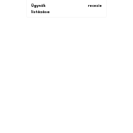
Ügynök
recezie
listázása