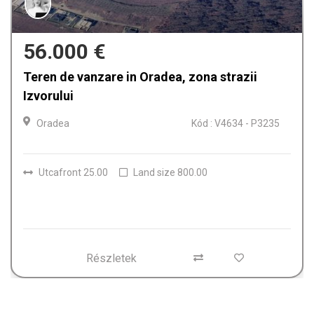
159.900 
re in Oradea, zona strazii
Casa de vanzar
Oradea
Kód : V4634 - P3235
Szobák
4
Land size
150.0
Land size 800.00
letek
Rész