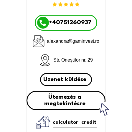
+40751260937
alexandra@gaminvest.ro
Str. Oneștilor nr. 29
Uzenet küldése
Ütemezés a
megtekintésre
calculator_credit