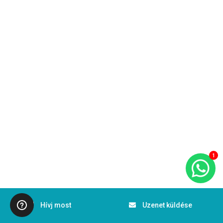
1
Hívj most
Uzenet küldése