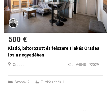
790 €
Igen központi lakás kiadó, Oradea, Bihor.
Oradea
Kód : A2346 - P2013
Szobák
2
Fürdőszobák
1