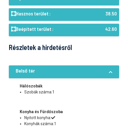
Hasznos terület :
38.50
Beépített terület :
42.60
Részletek a hirdetésről
Belső tér
Hálószobák
Szobák száma:1
Konyha és Fürdőszoba
Nyitott konyha:
Konyhák száma:1