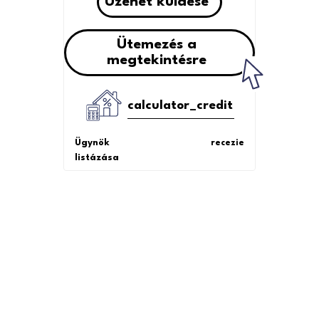
Uzenet küldése
Ütemezés a
megtekintésre
calculator_credit
Ügynök
recezie
listázása