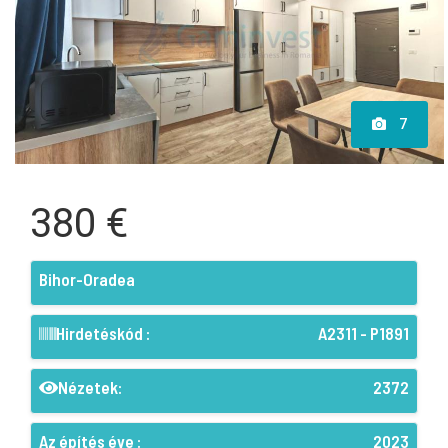
7
380 €
Bihor-Oradea
Hirdetéskód :
A2311 - P1891
Nézetek:
2372
Az építés éve :
2023