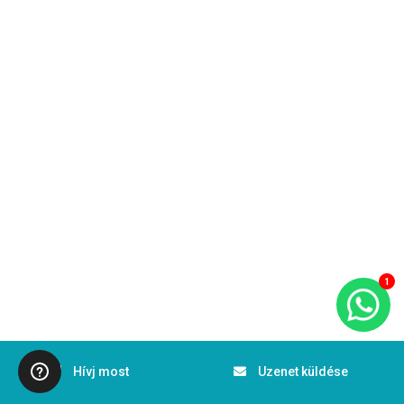
1
Hívj most
Uzenet küldése