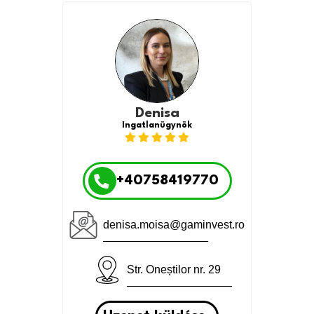
Denisa
Ingatlanügynök
+40758419770
denisa.moisa@gaminvest.ro
Str. Oneștilor nr. 29