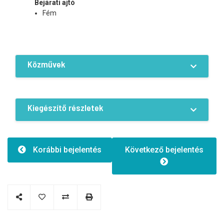
Bejárati ajtó
Fém
Közművek
Felszereltségek / Kényelmi lehetőségek
Áram
Víz
Telefon
Kiegészítő részletek
Internet-hozzáférés
Optikai szál
Padlófűtés
Légkondicionáló
Jellemző vonások
Épület típusa:1
Korábbi bejelentés
Következő bejelentés