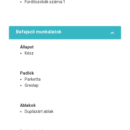
Fürdőszobák száma:1
Befejező munkálatok
Állapot
Kész
Padlók
Parketta
Greslap
Ablakok
Duplázárt ablak