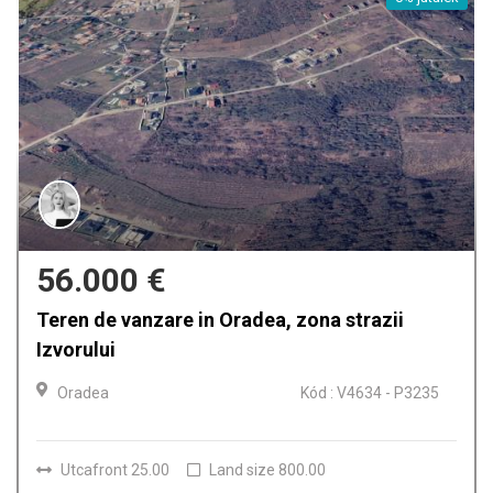
159.900 €
, zona strazii
Casa de vanzare in Oradea,
Oradea
Kód : V4634 - P3235
Szobák
4
Fürdőszobák
Land size
150.00
800.00