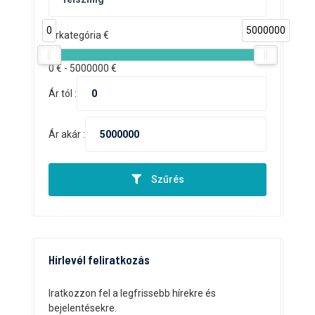
0
5000000
Árkategória €
0
€ -
5000000
€
Ár tól :
Ár akár :
Szűrés
Hírlevél feliratkozás
Iratkozzon fel a legfrissebb hírekre és
bejelentésekre.