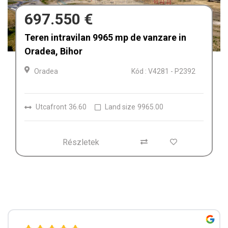
680.000 €
Afacere la cheie de vânzare Fabrica de
Textile in Dolj, Romania
Craiova
Kód : V4212
Részletek