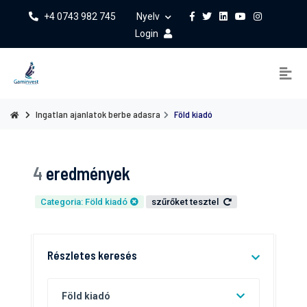
+4 0743 982 745
Nyelv
Login
Ingatlan ajanlatok berbe adasra
Föld kiadó
4
eredmények
Categoria: Föld kiadó
szűrőket tesztel
Részletes keresés
Föld kiadó