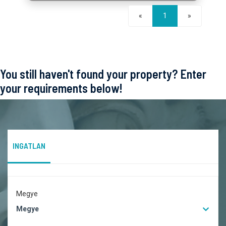
Következő
«
1
»
You still haven't found your property? Enter
your requirements below!
INGATLAN
Megye
Megye