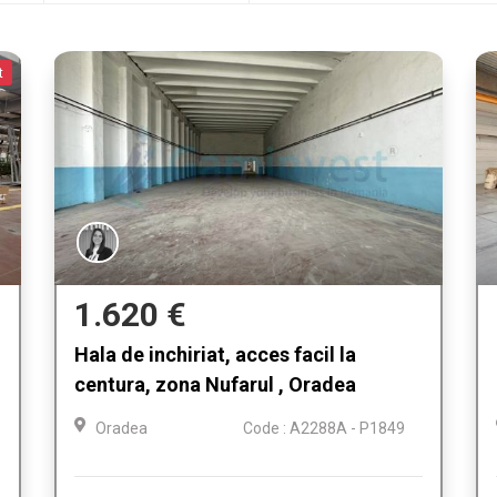
t
1.620 €
Hala de inchiriat, acces facil la
centura, zona Nufarul , Oradea
Oradea
Code : A2288A - P1849