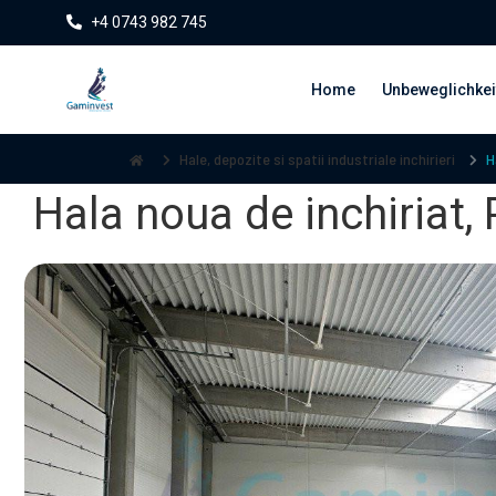
+4 0743 982 745
Home
Unbeweglichkei
Hale, depozite si spatii industriale inchirieri
H
Hala noua de inchiriat, 