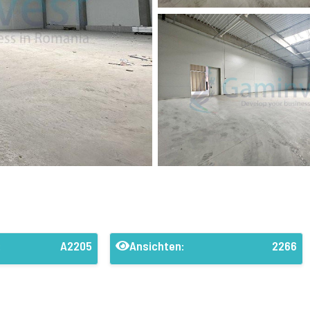
:
A2205
Ansichten:
2266