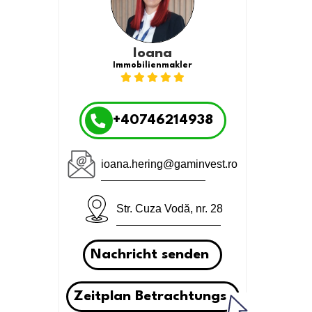
Ioana
Immobilienmakler
+40746214938
ioana.hering@gaminvest.ro
Str. Cuza Vodă, nr. 28
Nachricht senden
Zeitplan Betrachtungs