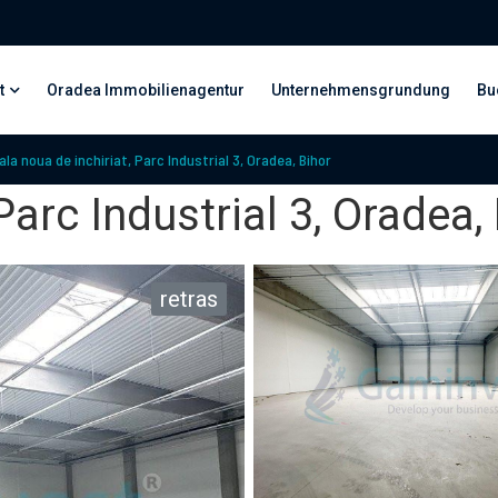
t
Oradea Immobilienagentur
Unternehmensgrundung
Bu
ala noua de inchiriat, Parc Industrial 3, Oradea, Bihor
Parc Industrial 3, Oradea,
retras