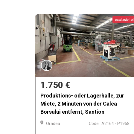
exclusiviteit
exclusivitei
1.750 €
lquiler,
Produktions- oder Lagerhalle, zur
Santion
Miete, 2 Minuten von der Calea
Borsului entfernt, Santion
 - P1960
Oradea
Code : A2164 - P1958