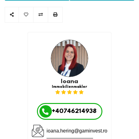
Ioana
Immobilienmakler
+40746214938
ioana.hering@gaminvest.ro