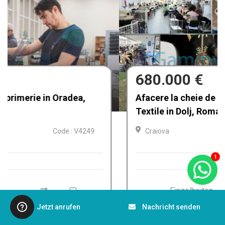
680.000 €
Afacere la cheie de vânzare Fabrica de
Textile in Dolj, Romania
Craiova
Code : V4212
1
Einzelheiten
Jetzt anrufen
Nachricht senden