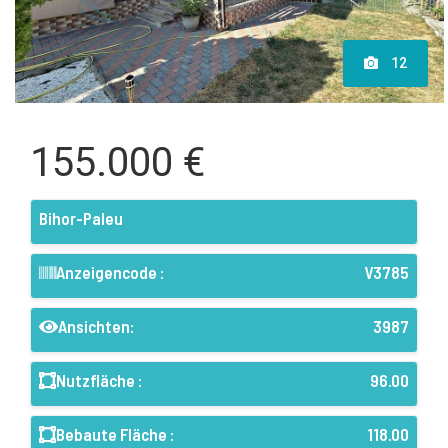
12
155.000 €
Bihor-Paleu
Anzeigencode :
V3785
Ansichten:
3987
Nutzfläche :
96.00
Bebaute Fläche :
118.00