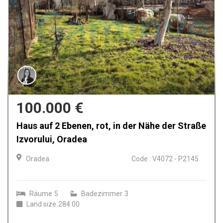
97.000 €
Renovierte Villa mit genehmigtem
Renovierungsprojekt, Calea Clujului Oradea
Oradea
Code : V4131 - P2138
Räume
3
Badezimmer
2
Land size
296.00