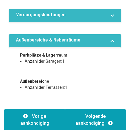
Versorgungsleistungen
Ausstattung / Einrichtungen
Strom
Wasser
Außenbereiche & Nebenräume
Kleinkläranlage
Eigene Heizung
Klimaanlage
Parkplätze & Lagerraum
Anzahl der Garagen:1
Außenbereiche
Anzahl der Terrassen:1
Vorige
Volgende
aankondiging
aankondiging