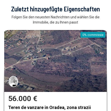
Zuletzt hinzugefügte Eigenschaften
Folgen Sie den neuesten Nachrichten und wählen Sie die
Immobilie, die zu Ihnen passt
missie
0% com
159.900 €
Casa de vanzare in Oradea, Iosia