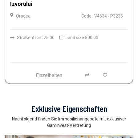
Oradea
Code : V4612 - P3
235
Räume
4
Badezimmer
2
Land size
150.00
Einzelheiten
Exklusive Eigenschaften
Nachfolgend finden Sie Immobilienangebote mit exklusiver
Gaminvest-Vertretung