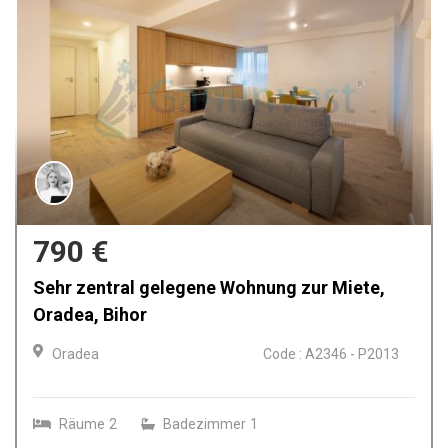
600 €
Apartament cu 2 camere si loc de parcare,
Prima Urabana, Oradea, Bihor
Oradea
Code : A2345
Räume
2
Badezimmer
1