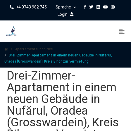
+4 0743 982 745
Sprache
Login
Apartamente inchirieri
Drei-Zimmer-Apartament in einem neuen Gebäude in Nufărul,
Oradea (Grosswardein), Kreis Bihor zur Vermietung.
Drei-Zimmer-
Apartament in einem
neuen Gebäude in
Nufărul, Oradea
(Grosswardein), Kreis