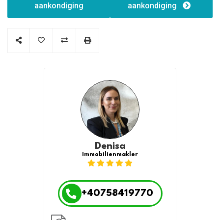
Kanalisation
Internetanschluss
aankondiging
aankondiging
Fernwärme
Denisa
Immobilienmakler
+40758419770