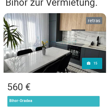
Bihor zur Vermietung.
retras
15
560 €
Bihor-Oradea