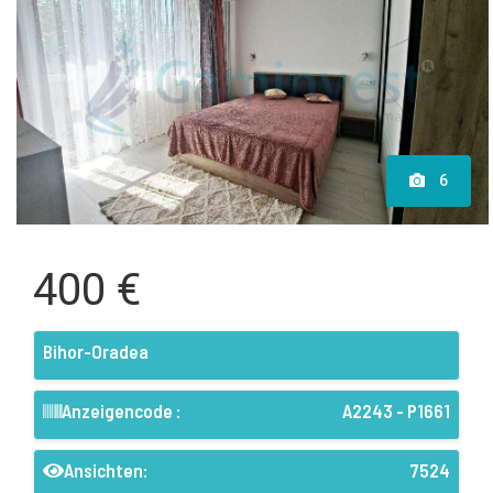
6
400 €
Bihor-Oradea
Anzeigencode :
A2243 - P1661
Ansichten:
7524