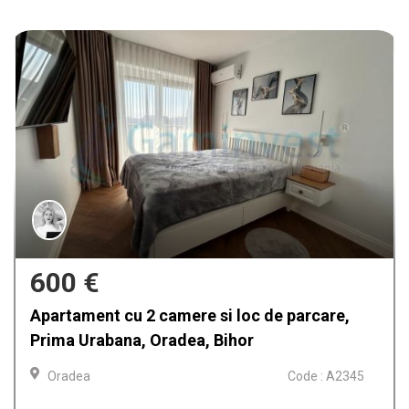
550 €
Wohnung mit 3 Zimmern Onestilor, Oradea,
Bihor
Oradea
Code : A2751 - P1911