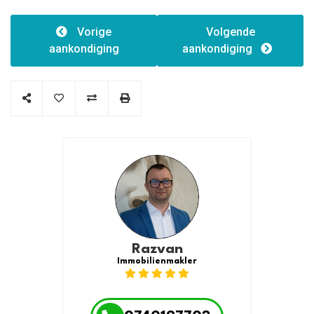
Merkmale
Gebäudestruktur:Caramida
Vorige
Volgende
Gebäudeart:1
aankondiging
aankondiging
Razvan
Immobilienmakler