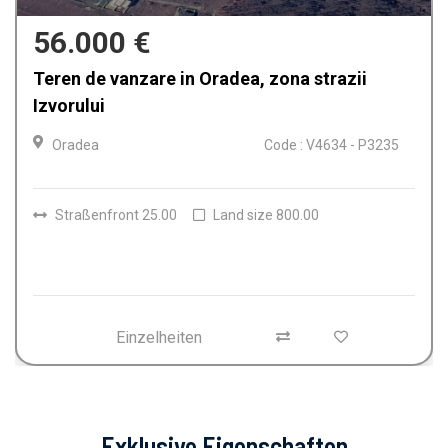
159.900 €
Casa de vanzare in Oradea, Iosia
Oradea
Code : V4612 - P3224
Räume
4
Badezimmer
2
Land size
150.00
Einzelheiten
Exklusive Eigenschaften