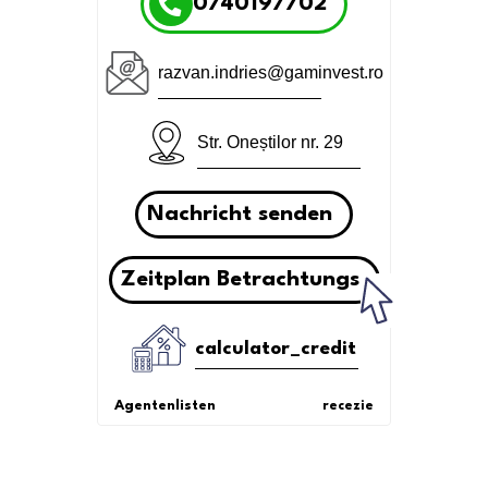
0740197702
razvan.indries@gaminvest.ro
Str. Oneștilor nr. 29
Nachricht senden
Zeitplan Betrachtungs
calculator_credit
Agentenlisten
recezie