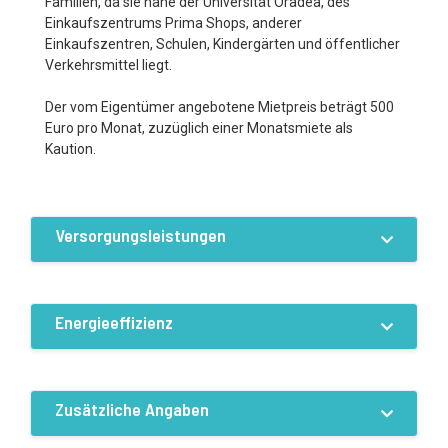
Familien, da sie nahe der Universität Oradea, des
Einkaufszentrums Prima Shops, anderer
Einkaufszentren, Schulen, Kindergärten und öffentlicher
Verkehrsmittel liegt.
Der vom Eigentümer angebotene Mietpreis beträgt 500
Euro pro Monat, zuzüglich einer Monatsmiete als
Kaution.
Versorgungsleistungen
Ausstattung / Einrichtungen
Strom
Wasser
Energieeffizienz
Kanalisation
Kabelfernsehen
Internetanschluss
Fernwärme
Energieeffizienz:C
Zusätzliche Angaben