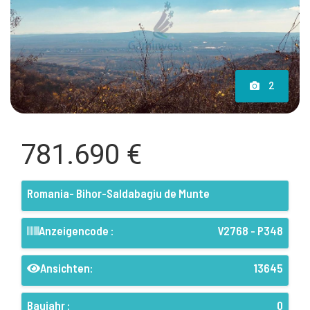
2
781.690 €
Romania- Bihor-Saldabagiu de Munte
Anzeigencode :
V2768 - P348
Ansichten:
13645
Baujahr :
0