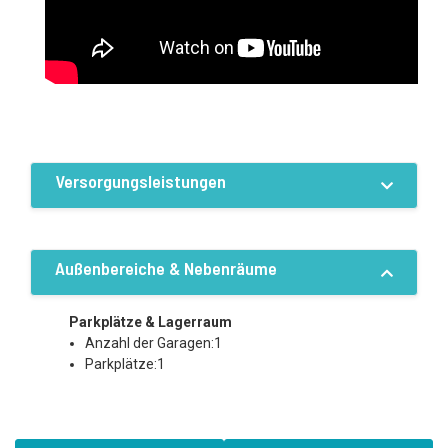
Versorgungsleistungen
Ausstattung / Einrichtungen
Strom
Wasser
Außenbereiche & Nebenräume
Kanalisation
Dreiphasenstrom
Lokale Versorgung
Parkplätze & Lagerraum
Bewässerungssystem
Anzahl der Garagen:1
Parkplätze:1