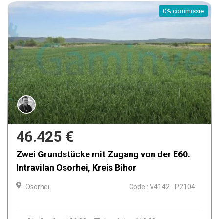
0% commissie
125.800 €
Teren 3400 mp intravilan zur Verkauf auf
Sofiei, Dealuri Oradea-Gebiet
Oradea
Code : V2463 - P2069