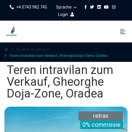
+4 0743 982 745
Sprache
Login
Terenuri de vanzare
Teren intravilan zum Verkauf, Gheorghe Doja-Zone, Oradea
Teren intravilan zum
Verkauf, Gheorghe
Doja-Zone, Oradea
retras
0% commissie