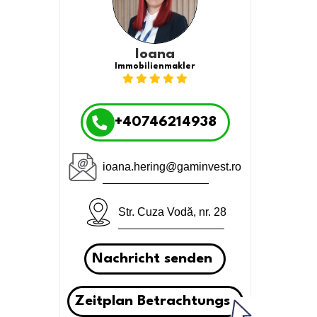
Ioana
Immobilienmakler
+40746214938
ioana.hering@gaminvest.ro
Str. Cuza Vodă, nr. 28
Nachricht senden
Zeitplan Betrachtungs