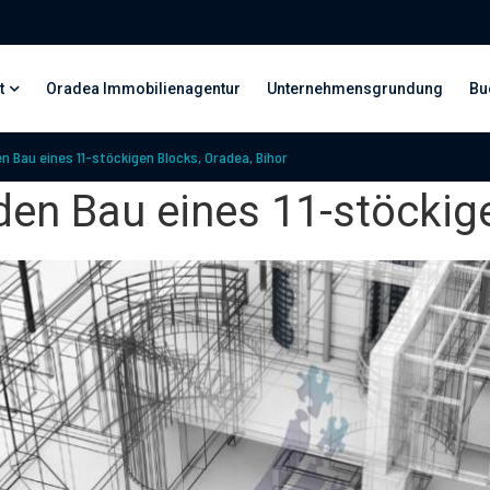
t
Oradea Immobilienagentur
Unternehmensgrundung
Bu
n Bau eines 11-stöckigen Blocks, Oradea, Bihor
den Bau eines 11-stöckige