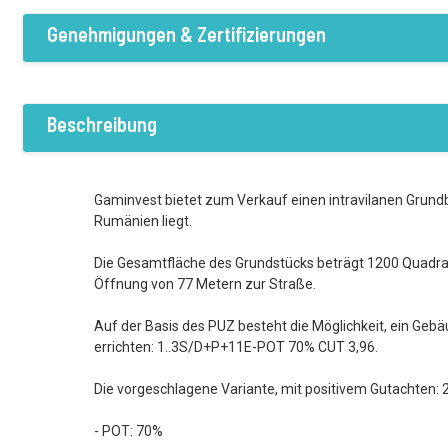
Genehmigungen & Zertifizierungen
Genehmigter Bebauungsplan:PUZ Aprobat
Beschreibung
Bebauungsgrad des Grundstücks:70
Gaminvest bietet zum Verkauf einen intravilanen Grundbe
Rumänien liegt.
Die Gesamtfläche des Grundstücks beträgt 1200 Quadra
Öffnung von 77 Metern zur Straße.
Auf der Basis des PUZ besteht die Möglichkeit, ein G
errichten: 1..3S/D+P+11E-POT 70% CUT 3,96.
Die vorgeschlagene Variante, mit positivem Gutachten:
- POT: 70%