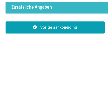
Strom
Wasser
Kanalisation
Zusätzliche Angaben
An der Straße
Autozufahrt
Merkmale
Anzahl der Fassaden:2
Vorige aankondiging