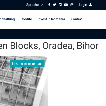
Sprache
Login
chhaltung
Credite
Invest in Romania
Kontakt
n Blocks, Oradea, Bihor
0% commissie