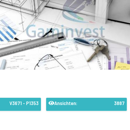
:
V3671 - P1353
Ansichten:
3887