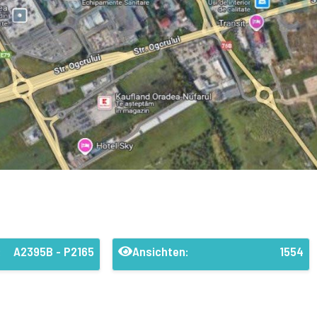
:
A2395B - P2165
Ansichten:
1554