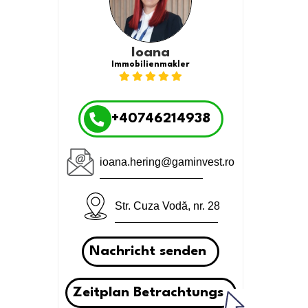
Ioana
Immobilienmakler
+40746214938
ioana.hering@gaminvest.ro
Str. Cuza Vodă, nr. 28
Nachricht senden
Zeitplan Betrachtungs