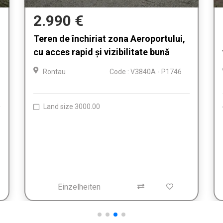
10.000 €
Teren intravilan de inchiriat,
vizibilitate, zona Aeroport Oradea
Oradea
Code : A2395A - P2160
Straßenfront 75.00
Land size 10000.00
Einzelheiten