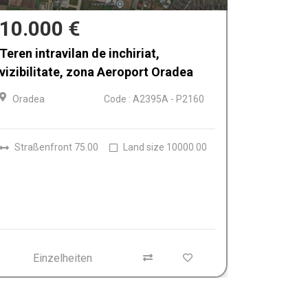
750 €
Teren intravilan de inchiriat, zona cu
vizibilitate, Grigorescu, Oradea
Oradea
Code : A2395 - P2159
Straßenfront 30.00
Land size 614.00
Einzelheiten