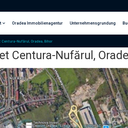
t
Oradea Immobilienagentur
Unternehmensgrundung
Bu
 Centura-Nufărul, Oradea, Bihor
t Centura-Nufărul, Orade