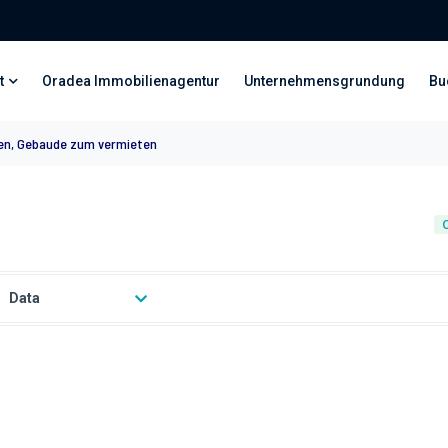
t
Oradea Immobilienagentur
Unternehmensgrundung
Bu
en, Gebaude zum vermieten
Data