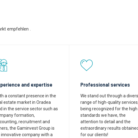
markt empfehlen
.
perience and expertise
Professional services
th a constant presence in the
We stand out through a diver
al estate market in Oradea
range of high-quality services
d in the service sector such as
being recognized for the high
mpany formation,
standards we have, the
counting, recruitment and
attention to detail and the
hers, the Gaminvest Group is
extraordinary results obtaine
 innovative company with a
for our clients!