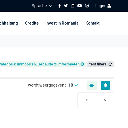
Sprache
Login
chhaltung
Credite
Invest in Romania
Kontakt
Categoria: Immobilien, Gebaude zum vermieten
test filters
wordt weergegeven :
18
Folgende
«
»