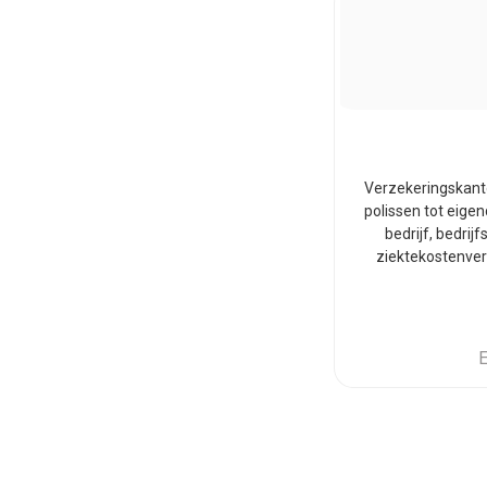
Verzekeringskant
polissen tot eige
bedrijf, bedrij
ziektekostenver
E