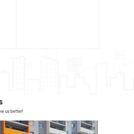
s
ow us better!