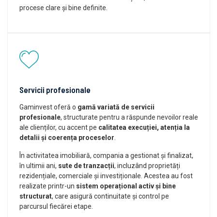
procese clare și bine definite.
Servicii profesionale
Gaminvest oferă o
gamă variată de servicii
profesionale
, structurate pentru a răspunde nevoilor reale
ale clienților, cu accent pe
calitatea execuției, atenția la
detalii și coerența proceselor
.
În activitatea imobiliară, compania a gestionat și finalizat,
în ultimii ani,
sute de tranzacții
, incluzând proprietăți
rezidențiale, comerciale și investiționale. Acestea au fost
realizate printr-un
sistem operațional activ și bine
structurat
, care asigură continuitate și control pe
parcursul fiecărei etape.