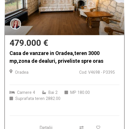
479.000 €
Casa de vanzare in Oradea,teren 3000
mp,zona de dealuri, priveliste spre oras
Oradea
Cod: V4698 - P3395
Camere
4
Bai
2
MP
180.00
Suprafata teren
2882.00
Detalii