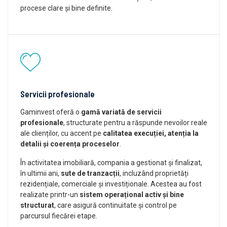
procese clare și bine definite.
Servicii profesionale
Gaminvest oferă o
gamă variată de servicii
profesionale
, structurate pentru a răspunde nevoilor reale
ale clienților, cu accent pe
calitatea execuției, atenția la
detalii și coerența proceselor
.
În activitatea imobiliară, compania a gestionat și finalizat,
în ultimii ani,
sute de tranzacții
, incluzând proprietăți
rezidențiale, comerciale și investiționale. Acestea au fost
realizate printr-un
sistem operațional activ și bine
structurat
, care asigură continuitate și control pe
parcursul fiecărei etape.