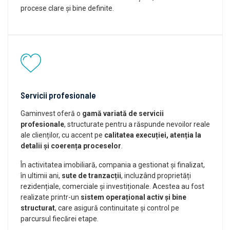
procese clare și bine definite.
Servicii profesionale
Gaminvest oferă o
gamă variată de servicii
profesionale
, structurate pentru a răspunde nevoilor reale
ale clienților, cu accent pe
calitatea execuției, atenția la
detalii și coerența proceselor
.
În activitatea imobiliară, compania a gestionat și finalizat,
în ultimii ani,
sute de tranzacții
, incluzând proprietăți
rezidențiale, comerciale și investiționale. Acestea au fost
realizate printr-un
sistem operațional activ și bine
structurat
, care asigură continuitate și control pe
parcursul fiecărei etape.