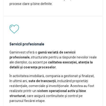
procese clare și bine definite.
Servicii profesionale
Gaminvest oferă o
gamă variată de servicii
profesionale
, structurate pentru a răspunde nevoilor reale
ale clienților, cu accent pe
calitatea execuției, atenția la
detalii și coerența proceselor
.
În activitatea imobiliară, compania a gestionat și finalizat,
în ultimii ani,
sute de tranzacții
, incluzând proprietăți
rezidențiale, comerciale și investiționale. Acestea au fost
realizate printr-un
sistem operațional activ și bine
structurat
, care asigură continuitate și control pe
parcursul fiecărei etape.