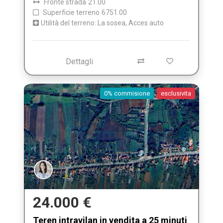
Fronte strada
21.00
Superficie terreno
6751.00
Utilità del terreno: La sosea, Acces auto
Dettagli
0% commisione
esclusivita
24.000 €
Teren intravilan in vendita a 25 minuti