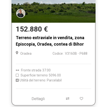
152.880 €
Terreno extraviale in vendita, zona
Episcopia, Oradea, contea di Bihor
Oradea
Codice : V3160B - P688
Fronte strada
37.00
Superficie terreno
5096.00
Utilità del terreno: Parcelabil
Dettagli