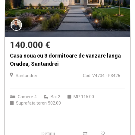
140.000 €
Casa noua cu 3 dormitoare de vanzare langa
Oradea, Santandrei
Santandrei
Cod: V4704 - P3426
Camere
4
Bai
2
MP
115.00
Suprafata teren
502.00
Detalii