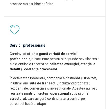
procese clare și bine definite.
Servicii profesionale
Gaminvest oferă o
gamă variată de servicii
profesionale
, structurate pentru a răspunde nevoilor reale
ale clienților, cu accent pe
calitatea execuției, atenția la
detalii și coerența proceselor
.
În activitatea imobiliară, compania a gestionat și finalizat,
în ultimii ani,
sute de tranzacții
, incluzând proprietăți
rezidențiale, comerciale și investiționale. Acestea au fost
realizate printr-un
sistem operațional activ și bine
structurat
, care asigură continuitate și control pe
parcursul fiecărei etape.