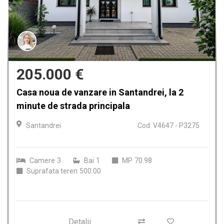
205.000 €
Casa noua de vanzare in Santandrei, la 2
minute de strada principala
Santandrei
Cod: V4647 - P3275
Camere
3
Bai
1
MP
70.98
Suprafata teren
500.00
Detalii