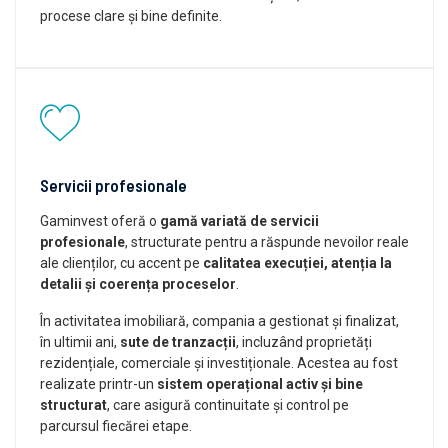
procese clare și bine definite.
Servicii profesionale
Gaminvest oferă o
gamă variată de servicii
profesionale
, structurate pentru a răspunde nevoilor reale
ale clienților, cu accent pe
calitatea execuției, atenția la
detalii și coerența proceselor
.
În activitatea imobiliară, compania a gestionat și finalizat,
în ultimii ani,
sute de tranzacții
, incluzând proprietăți
rezidențiale, comerciale și investiționale. Acestea au fost
realizate printr-un
sistem operațional activ și bine
structurat
, care asigură continuitate și control pe
parcursul fiecărei etape.