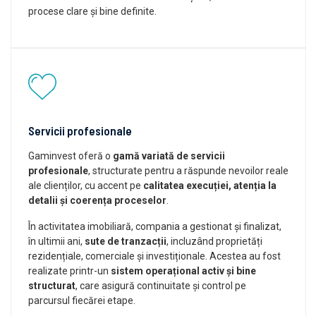
procese clare și bine definite.
Servicii profesionale
Gaminvest oferă o
gamă variată de servicii
profesionale
, structurate pentru a răspunde nevoilor reale
ale clienților, cu accent pe
calitatea execuției, atenția la
detalii și coerența proceselor
.
În activitatea imobiliară, compania a gestionat și finalizat,
în ultimii ani,
sute de tranzacții
, incluzând proprietăți
rezidențiale, comerciale și investiționale. Acestea au fost
realizate printr-un
sistem operațional activ și bine
structurat
, care asigură continuitate și control pe
parcursul fiecărei etape.