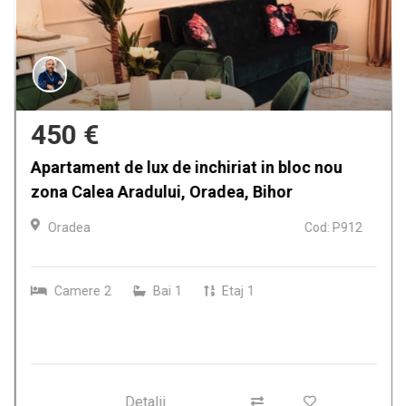
450 €
Apartament de lux de inchiriat in bloc nou
zona Calea Aradului, Oradea, Bihor
Oradea
Cod: P912
Camere
2
Bai
1
Etaj
1
Detalii