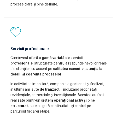
procese clare și bine definite.
Servicii profesionale
Gaminvest oferă o
gamă variată de servicii
profesionale
, structurate pentru a răspunde nevoilor reale
ale clienților, cu accent pe
calitatea execuției, atenția la
detalii și coerența proceselor
.
În activitatea imobiliară, compania a gestionat și finalizat,
în ultimii ani,
sute de tranzacții
, incluzând proprietăți
rezidențiale, comerciale și investiționale. Acestea au fost
realizate printr-un
sistem operațional activ și bine
structurat
, care asigură continuitate și control pe
parcursul fiecărei etape.