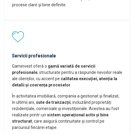
procese clare și bine definite.
Servicii profesionale
Gaminvest oferă o
gamă variată de servicii
profesionale
, structurate pentru a răspunde nevoilor reale
ale clienților, cu accent pe
calitatea execuției, atenția la
detalii și coerența proceselor
.
În activitatea imobiliară, compania a gestionat și finalizat,
în ultimii ani,
sute de tranzacții
, incluzând proprietăți
rezidențiale, comerciale și investiționale. Acestea au fost
realizate printr-un
sistem operațional activ și bine
structurat
, care asigură continuitate și control pe
parcursul fiecărei etape.