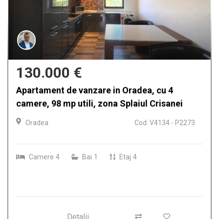
130.000 €
Apartament de vanzare in Oradea, cu 4
camere, 98 mp utili, zona Splaiul Crisanei
Oradea
Cod: V4134 - P2273
Camere
4
Bai
1
Etaj
4
Detalii