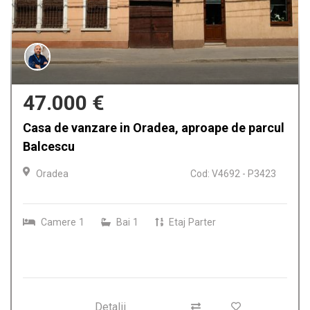
380 €
Spatiu comercial de inchiriat in Oradea,
Decebal
Oradea
Cod: A2752 - P3406
MP
37.00
Detalii