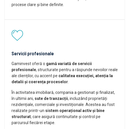
procese clare și bine definite.
Servicii profesionale
Gaminvest oferă o
gamă variată de servicii
profesionale
, structurate pentru a răspunde nevoilor reale
ale clienților, cu accent pe
calitatea execuției, atenția la
detalii și coerența proceselor
.
În activitatea imobiliară, compania a gestionat și finalizat,
în ultimii ani,
sute de tranzacții
, incluzând proprietăți
rezidențiale, comerciale și investiționale. Acestea au fost
realizate printr-un
sistem operațional activ și bine
structurat
, care asigură continuitate și control pe
parcursul fiecărei etape.