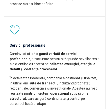
procese clare și bine definite.
Servicii profesionale
Gaminvest oferă o
gamă variată de servicii
profesionale
, structurate pentru a răspunde nevoilor reale
ale clienților, cu accent pe
calitatea execuției, atenția la
detalii și coerența proceselor
.
În activitatea imobiliară, compania a gestionat și finalizat,
în ultimii ani,
sute de tranzacții
, incluzând proprietăți
rezidențiale, comerciale și investiționale. Acestea au fost
realizate printr-un
sistem operațional activ și bine
structurat
, care asigură continuitate și control pe
parcursul fiecărei etape.