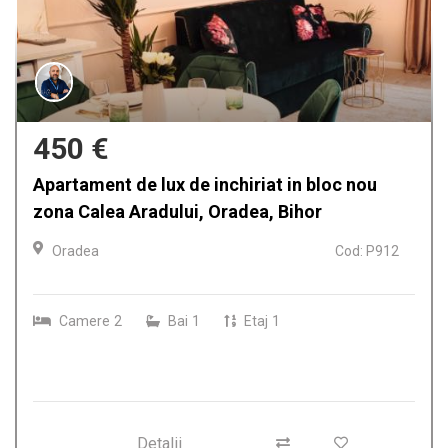
450 €
Apartament de lux de inchiriat in bloc nou
zona Calea Aradului, Oradea, Bihor
Oradea
Cod: P912
Camere
2
Bai
1
Etaj
1
Detalii