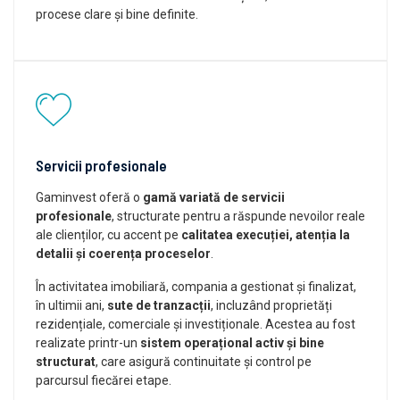
procese clare și bine definite.
Servicii profesionale
Gaminvest oferă o
gamă variată de servicii
profesionale
, structurate pentru a răspunde nevoilor reale
ale clienților, cu accent pe
calitatea execuției, atenția la
detalii și coerența proceselor
.
În activitatea imobiliară, compania a gestionat și finalizat,
în ultimii ani,
sute de tranzacții
, incluzând proprietăți
rezidențiale, comerciale și investiționale. Acestea au fost
realizate printr-un
sistem operațional activ și bine
structurat
, care asigură continuitate și control pe
parcursul fiecărei etape.