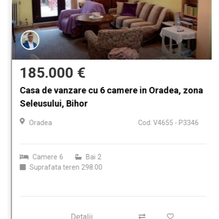
185.000 €
Casa de vanzare cu 6 camere in Oradea, zona
Seleusului, Bihor
Oradea
Cod: V4655 - P3346
Camere
6
Bai
2
Suprafata teren
298.00
Detalii