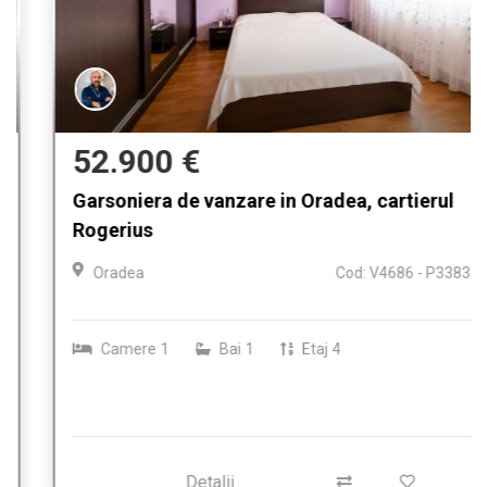
52.900 €
Garsoniera de vanzare in Oradea, cartierul
Rogerius
Oradea
Cod: V4686 - P3383
Camere
1
Bai
1
Etaj
4
Detalii