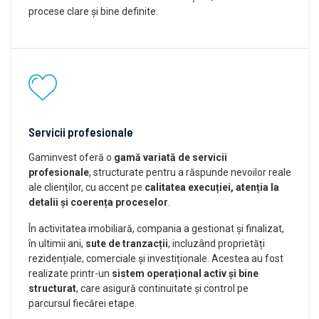
procese clare și bine definite.
Servicii profesionale
Gaminvest oferă o
gamă variată de servicii
profesionale
, structurate pentru a răspunde nevoilor reale
ale clienților, cu accent pe
calitatea execuției, atenția la
detalii și coerența proceselor
.
În activitatea imobiliară, compania a gestionat și finalizat,
în ultimii ani,
sute de tranzacții
, incluzând proprietăți
rezidențiale, comerciale și investiționale. Acestea au fost
realizate printr-un
sistem operațional activ și bine
structurat
, care asigură continuitate și control pe
parcursul fiecărei etape.