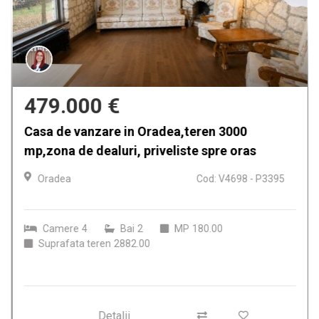
479.000 €
Casa de vanzare in Oradea,teren 3000
mp,zona de dealuri, priveliste spre oras
Oradea
Cod: V4698 - P3395
Camere
4
Bai
2
MP
180.00
Suprafata teren
2882.00
Detalii