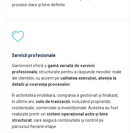
procese clare și bine definite.
Servicii profesionale
Gaminvest oferă o
gamă variată de servicii
profesionale
, structurate pentru a răspunde nevoilor reale
ale clienților, cu accent pe
calitatea execuției, atenția la
detalii și coerența proceselor
.
În activitatea imobiliară, compania a gestionat și finalizat,
în ultimii ani,
sute de tranzacții
, incluzând proprietăți
rezidențiale, comerciale și investiționale. Acestea au fost
realizate printr-un
sistem operațional activ și bine
structurat
, care asigură continuitate și control pe
parcursul fiecărei etape.