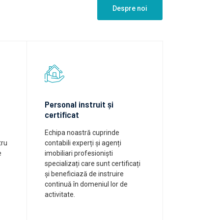
Despre noi
Personal instruit și
certificat
Echipa noastră cuprinde
tru
contabili experți și agenți
e
imobiliari profesioniști
specializați care sunt certificați
și beneficiază de instruire
continuă în domeniul lor de
activitate.