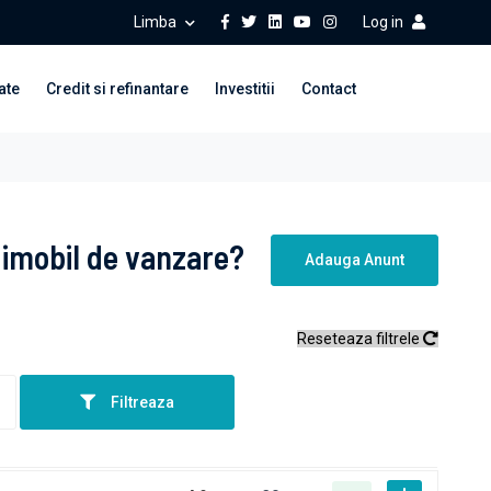
Limba
Log in
ate
Credit si refinantare
Investitii
Contact
 imobil de vanzare?
Adauga Anunt
Reseteaza filtrele
Filtreaza