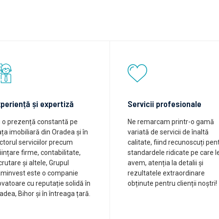
periență și expertiză
Servicii profesionale
 o prezență constantă pe
Ne remarcam printr-o gamă
ața imobiliară din Oradea și în
variată de servicii de înaltă
ctorul serviciilor precum
calitate, fiind recunoscuți pen
ființare firme, contabilitate,
standardele ridicate pe care l
crutare și altele, Grupul
avem, atenția la detalii și
minvest este o companie
rezultatele extraordinare
ovatoare cu reputație solidă în
obținute pentru clienții noștri!
adea, Bihor și în întreaga țară.