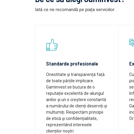
Iată ce ne recomandă pe piața serviciilor
.
Standarde profesionale
Ex
Onestitate și transparență față
Cu
de toate părțile implicare.
pi
Gaminvest se bucura de o
se
reputație excelentă de-alungul
în
anilor și un o creștere constantă
re
a numărului de clienți deserviți și
Ga
multumiți. Respectăm principii
in
de etică și confidențialitate,
Or
reprezentând interesele
clienților noștri.