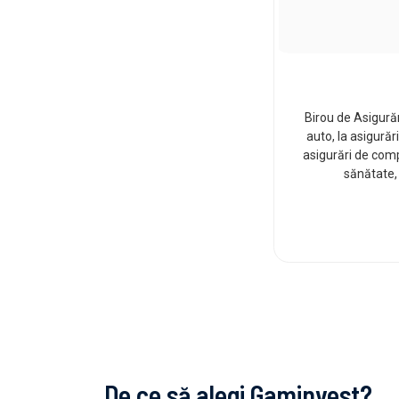
Birou de Asigurăr
auto, la asigurăr
asigurări de comp
sănătate, 
De ce să alegi Gaminvest?