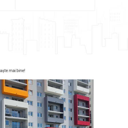
oaște mai bine!